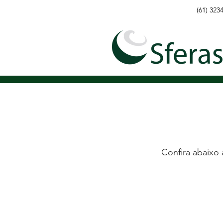
(61)
323
Confira abaixo 
Túnel Ifly
Oestofix