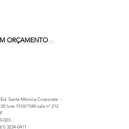
UM ORÇAMENTO
 Ed. Santa Mônica Corporate -
 02 lote 1510/1540 sala nº 212
DF.
0-023
(61)
3234-0411