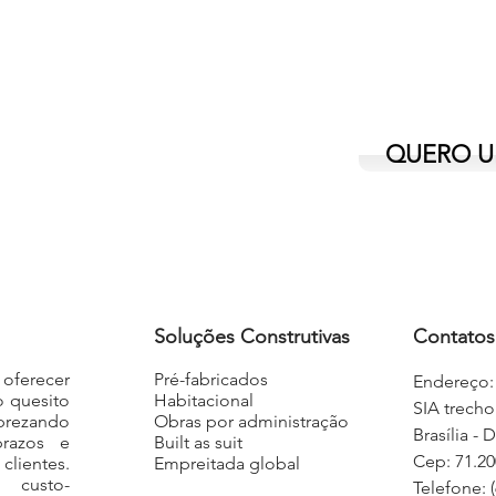
xima qualidade e
QUERO 
ocesso construtivo.
Soluções Construtivas
Contatos
oferecer
Pré-fabricados
Endereço:
o quesito
Habitacional
SIA trecho
 prezando
Obras por administração
Brasília - 
razos e
Built as suit
Cep: 71.20
ientes.
Empreitada global
 custo-
Telefone: