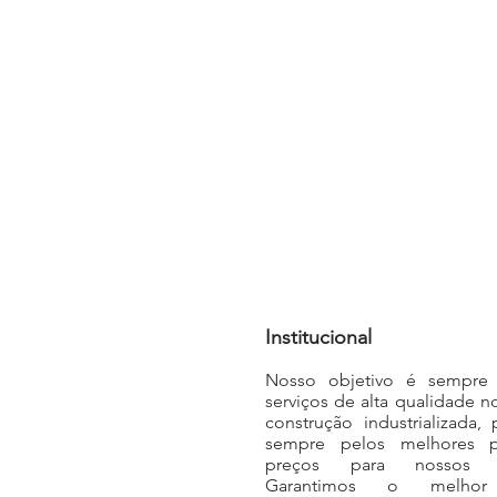
Conte com a má
tecnologia no pr
Institucional
Nosso objetivo é sempre 
serviços de alta qualidade n
construção industrializada,
sempre pelos melhores p
preços para nossos cl
Garantimos o melhor