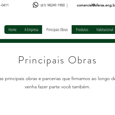
4-0411
(61) 98249-1900
|
comercial@sferas.eng.b
Home
A Empresa
Principais Obras
Produtos
Habitacional
Principais Obras
as principais obras e parcerias que firmamos ao longo de
venha fazer parte você também.
JVC Alimentos
Myralux